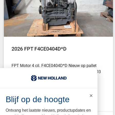
2026 FPT F4CE0404D*D
FPT Motor 4 cil. F4CE0404D*D Nieuw op pallet
Artikelnummers 47133315 504083732 87744093
Passend i...
PRIJS
×
Blijf op de hoogte
€5.750 (EUR)
Ontvang het laatste nieuws, productupdates en