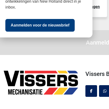
ontwikkelingen van New Holland direct in je
Details
Neem contact op
Offerte aanvragen
inbox.
Aanmelden voor de nieuwsbrief
Aanmeld
Vissers
facebook
wh