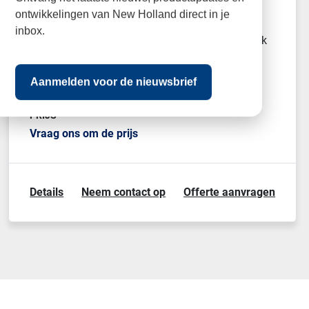
ontwikkelingen van New Holland direct in je
inbox.
SOLO by Alko T15-933HDA zitmaaier opvangbak
en mulch optie SOLO by Alko T15-933HDA
zitmaaier met ...
Aanmelden voor de nieuwsbrief
PRIJS
Vraag ons om de prijs
Details
Neem contact op
Offerte aanvragen