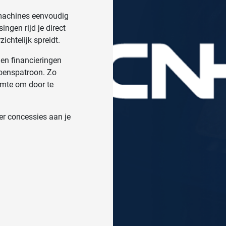
achines eenvoudig
ingen rijd je direct
ichtelijk spreidt.
 en financieringen
zoenspatroon. Zo
uimte om door te
der concessies aan je