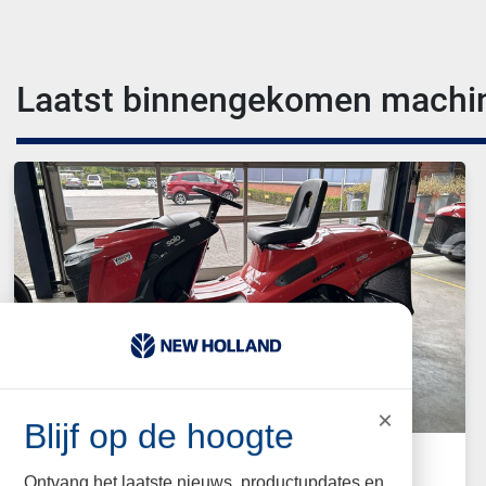
Laatst binnengekomen machi
×
Blijf op de hoogte
2025 SOLO Zitmaaier T15-933HDA
Ontvang het laatste nieuws, productupdates en