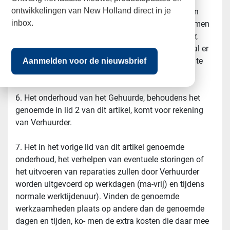
ontwikkelingen van New Holland direct in je
voorafgaande toestemming van Verhuurder. Indien 
inbox.
Verhuurder geen toe- stemming heeft gegeven, komen 
de kosten van reparatie voor rekening van Huurder, 
onverminderd het recht van Verhuurder om in geval er 
sprake is van schade volledige schadevergoeding te 
Aanmelden voor de nieuwsbrief
vorderen.
6. Het onderhoud van het Gehuurde, behoudens het 
genoemde in lid 2 van dit artikel, komt voor rekening 
van Verhuurder.
7. Het in het vorige lid van dit artikel genoemde 
onderhoud, het verhelpen van eventuele storingen of 
het uitvoeren van reparaties zullen door Verhuurder 
worden uitgevoerd op werkdagen (ma-vrij) en tijdens 
normale werktijdenuur). Vinden de genoemde 
werkzaamheden plaats op andere dan de genoemde 
dagen en tijden, ko- men de extra kosten die daar mee 