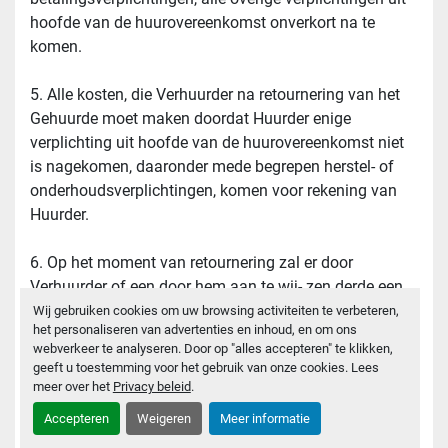
hoofde van de huurovereenkomst onverkort na te 
komen.
5. Alle kosten, die Verhuurder na retournering van het 
Gehuurde moet maken doordat Huurder enige 
verplichting uit hoofde van de huurovereenkomst niet 
is nagekomen, daaronder mede begrepen herstel- of 
onderhoudsverplichtingen, komen voor rekening van 
Huurder.
6. Op het moment van retournering zal er door 
Verhuurder of een door hem aan te wij- zen derde een 
verslag worden opgemaakt betreffende de toestand 
Wij gebruiken cookies om uw browsing activiteiten te verbeteren,
het personaliseren van advertenties en inhoud, en om ons
van het Gehuurde. Dit verslag zal bij eventuele 
webverkeer te analyseren. Door op "alles accepteren" te klikken,
geschillen als bewijs dienen van de staat waarin het 
geeft u toestemming voor het gebruik van onze cookies. Lees
gehuurde zich bevond bij retournering van het 
meer over het
Privacy beleid
.
Gehuurde door Huurder aan Verhuurder. Elke schade 
Accepteren
Weigeren
Meer informatie
die normale slijtage te boven gaat, zal door Huurder 