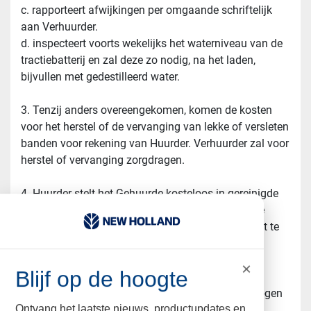
c. rapporteert afwijkingen per omgaande schriftelijk 
aan Verhuurder.
d. inspecteert voorts wekelijks het waterniveau van de 
tractiebatterij en zal deze zo nodig, na het laden, 
bijvullen met gedestilleerd water.
3. Tenzij anders overeengekomen, komen de kosten 
voor het herstel of de vervanging van lekke of versleten 
banden voor rekening van Huurder. Verhuurder zal voor 
herstel of vervanging zorgdragen.
4. Huurder stelt het Gehuurde kosteloos in gereinigde 
staat en ononderbroken in een daarvoor geschikte 
ruimte ter beschikking voor het door Verhuurder uit te 
voeren re- gelmatige onderhoud of het eventueel 
verhelpen van storingen aan het gehuurde.
×
Blijf op de hoogte
5. Eventuele reparaties door huurder of derden mogen 
Ontvang het laatste nieuws, productupdates en
alleen worden uitgevoerd na uit- drukkelijk 