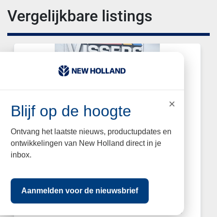
Vergelijkbare listings
×
Blijf op de hoogte
Ontvang het laatste nieuws, productupdates en
ontwikkelingen van New Holland direct in je
inbox.
2023 Tobroco Grondbak 130 cm Giant
aanspan
Aanmelden voor de nieuwsbrief
Grondbak 130 cm 380 liter inhoud 166 kilo leeg