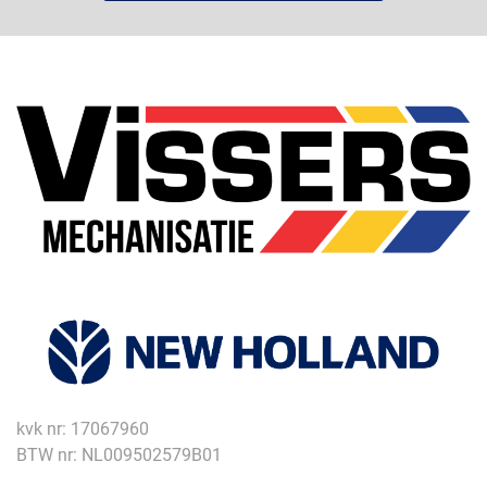
kvk nr: 17067960
BTW nr: NL009502579B01