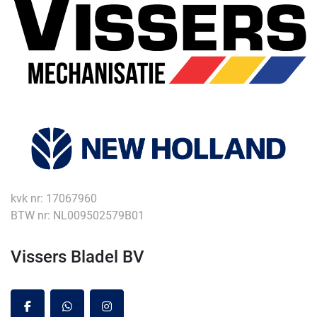
kvk nr: 17067960
BTW nr: NL009502579B01
Vissers Bladel BV
facebook
whatsapp
instagram