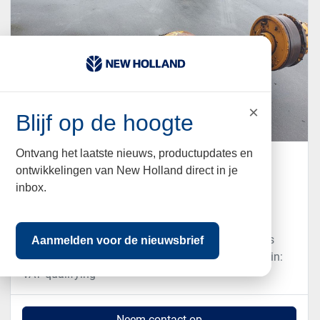
×
Blijf op de hoogte
Ontvang het laatste nieuws, productupdates en
2000 Fiattallis 580 voor en achter as
ontwikkelingen van New Holland direct in je
€2.200 (EUR)
inbox.
Bladel, Nederland
2 assen 12 gaats flens breedte 1940 mm zie foto's
Aanmelden voor de nieuwsbrief
Vat: The price shown is excluding VAT | Vat/margin:
VAT qualifying
Neem contact op