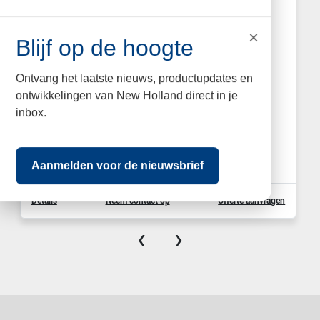
2023 New Holland verschillende
×
Blijf op de hoogte
soorten velgen
zie lijst: 4323 velgen 12 x 24 2 velgen 8 gaats
Ontvang het laatste nieuws, productupdates en
velgen 333 mm steek 18 mm boutgat diameter
ontwikkelingen van New Holland direct in je
298 mm...
inbox.
PRIJS
Vraag ons om de prijs
Aanmelden voor de nieuwsbrief
Details
Neem contact op
Offerte aanvragen
‹
›