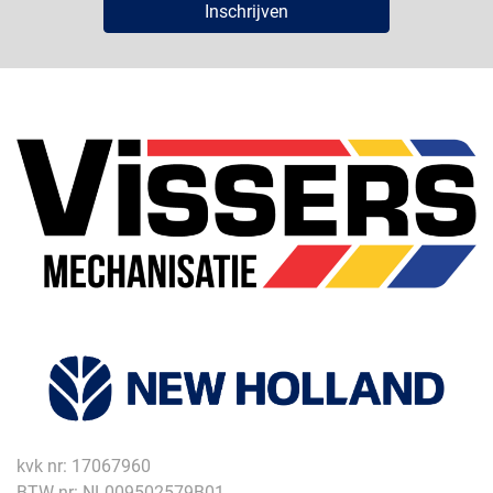
Inschrijven
kvk nr: 17067960
BTW nr: NL009502579B01