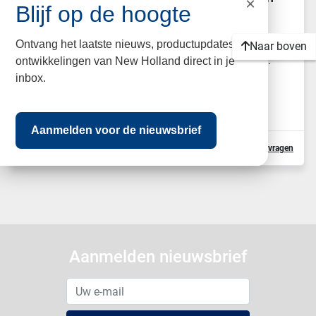
×
Blijf op de hoogte
velgen
zie lijst: 4296 2 velgen 12x38 8 gaats velgen 203 mm
Ontvang het laatste nieuws, productupdates en
Naar boven
steek 32 mm boutgat diameter 141 mm naaf dia...
ontwikkelingen van New Holland direct in je
inbox.
PRIJS
Vraag ons om de prijs
Aanmelden voor de nieuwsbrief
Details
Neem contact op
Offerte aanvragen
Aanmelden nieuwsbrief