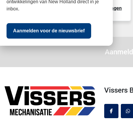
ontwikkelingen van New Holland direct in je
Details
Neem contact op
Offerte aanvragen
inbox.
Aanmelden voor de nieuwsbrief
Aanmeld
Vissers
facebook
wh