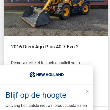
2016 Dieci Agri Plus 40.7 Evo 2
Demo verreiker 4 ton hefcapaciteit vario
versnellingsbak Cabine Airco Grondbak 40 Km
uitvoering S...
PRIJS
×
Blijf op de hoogte
Vraag ons om de prijs
Ontvang het laatste nieuws, productupdates en