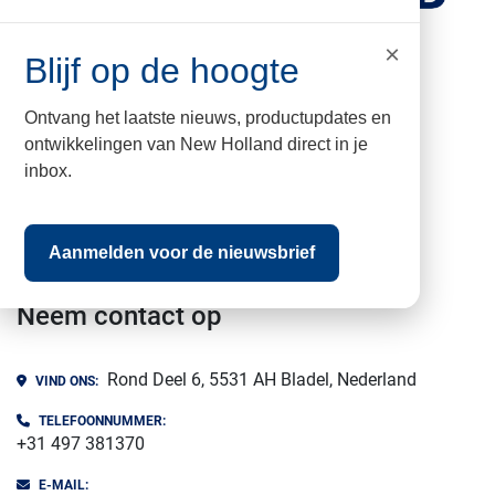
×
Blijf op de hoogte
kvk nr: 17067960
BTW nr: NL009502579B01
Ontvang het laatste nieuws, productupdates en
ontwikkelingen van New Holland direct in je
Vissers Bladel BV
inbox.
facebook
whatsapp
instagram
Aanmelden voor de nieuwsbrief
Neem contact op
Rond Deel 6, 5531 AH Bladel, Nederland
VIND ONS:
TELEFOONNUMMER:
+31 497 381370
E-MAIL: