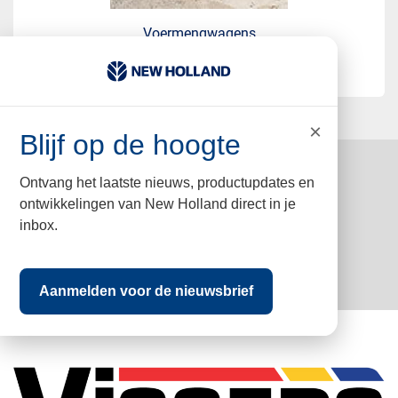
Voermengwagens
×
Blijf op de hoogte
Aanmelden nieuwsbrief
Ontvang het laatste nieuws, productupdates en
ontwikkelingen van New Holland direct in je
inbox.
Inschrijven
Aanmelden voor de nieuwsbrief