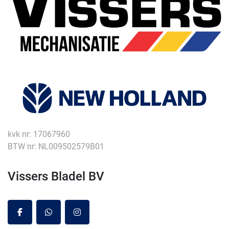
kvk nr: 17067960
BTW nr: NL009502579B01
Vissers Bladel BV
facebook
whatsapp
instagram