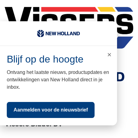
×
Blijf op de hoogte
Ontvang het laatste nieuws, productupdates en
ontwikkelingen van New Holland direct in je
inbox.
kvk nr: 17067960
BTW nr: NL009502579B01
Aanmelden voor de nieuwsbrief
Vissers Bladel BV