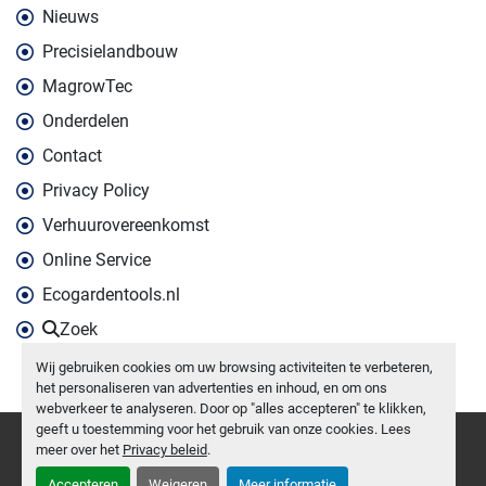
Nieuws
Precisielandbouw
MagrowTec
Onderdelen
Contact
Privacy Policy
Verhuurovereenkomst
Online Service
Ecogardentools.nl
Zoek
Wij gebruiken cookies om uw browsing activiteiten te verbeteren,
het personaliseren van advertenties en inhoud, en om ons
webverkeer te analyseren. Door op "alles accepteren" te klikken,
geeft u toestemming voor het gebruik van onze cookies. Lees
Cookies beheren
meer over het
Privacy beleid
.
Machinio System
website door
Machinio
Accepteren
Weigeren
Meer informatie