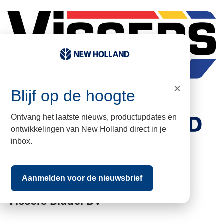
×
Blijf op de hoogte
Ontvang het laatste nieuws, productupdates en
ontwikkelingen van New Holland direct in je
inbox.
kvk nr: 17067960
BTW nr: NL009502579B01
Aanmelden voor de nieuwsbrief
Vissers Bladel BV