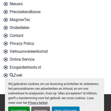
Nieuws
Precisielandbouw
MagrowTec
Onderdelen
Contact
Privacy Policy
Verhuurovereenkomst
Online Service
Ecogardentools.nl
Zoek
Wij gebruiken cookies om uw browsing activiteiten te verbeteren,
het personaliseren van advertenties en inhoud, en om ons
webverkeer te analyseren. Door op "alles accepteren" te klikken,
geeft u toestemming voor het gebruik van onze cookies. Lees
Cookies beheren
meer over het
Privacy beleid
.
Machinio System
website door
Machinio
Accepteren
Weigeren
Meer informatie