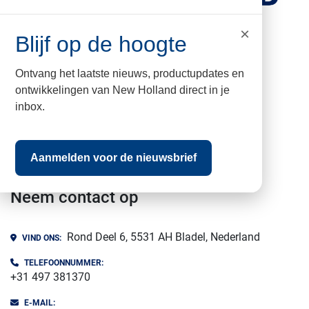
×
Blijf op de hoogte
kvk nr: 17067960
BTW nr: NL009502579B01
Ontvang het laatste nieuws, productupdates en
ontwikkelingen van New Holland direct in je
Vissers Bladel BV
inbox.
facebook
whatsapp
instagram
Aanmelden voor de nieuwsbrief
Neem contact op
Rond Deel 6, 5531 AH Bladel, Nederland
VIND ONS:
TELEFOONNUMMER:
+31 497 381370
E-MAIL: