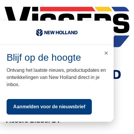
×
Blijf op de hoogte
Ontvang het laatste nieuws, productupdates en
ontwikkelingen van New Holland direct in je
inbox.
kvk nr: 17067960
BTW nr: NL009502579B01
Aanmelden voor de nieuwsbrief
Vissers Bladel BV