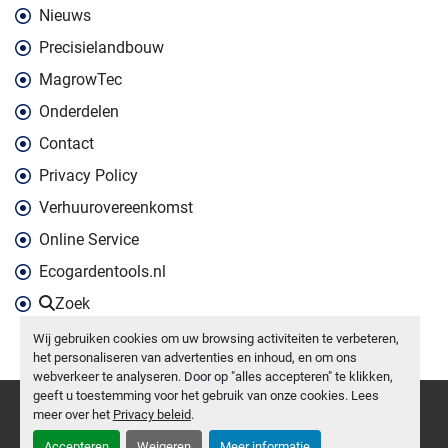
Nieuws
Precisielandbouw
MagrowTec
Onderdelen
Contact
Privacy Policy
Verhuurovereenkomst
Online Service
Ecogardentools.nl
Zoek
Wij gebruiken cookies om uw browsing activiteiten te verbeteren,
het personaliseren van advertenties en inhoud, en om ons
webverkeer te analyseren. Door op "alles accepteren" te klikken,
geeft u toestemming voor het gebruik van onze cookies. Lees
Cookies beheren
meer over het
Privacy beleid
.
Machinio System
website door
Machinio
Accepteren
Weigeren
Meer informatie