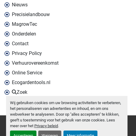
Nieuws
Precisielandbouw
MagrowTec
Onderdelen
Contact
Privacy Policy
Verhuurovereenkomst
Online Service
Ecogardentools.nl
Zoek
Wij gebruiken cookies om uw browsing activiteiten te verbeteren,
het personaliseren van advertenties en inhoud, en om ons
webverkeer te analyseren. Door op "alles accepteren" te klikken,
geeft u toestemming voor het gebruik van onze cookies. Lees
Cookies beheren
meer over het
Privacy beleid
.
Machinio System
website door
Machinio
Accepteren
Weigeren
Meer informatie