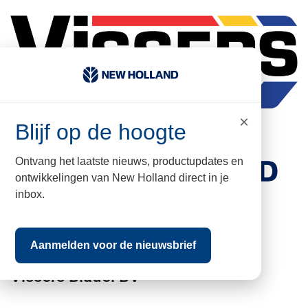
×
Blijf op de hoogte
Ontvang het laatste nieuws, productupdates en
ontwikkelingen van New Holland direct in je
inbox.
kvk nr: 17067960
BTW nr: NL009502579B01
Aanmelden voor de nieuwsbrief
Vissers Bladel BV