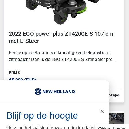
2022 EGO power plus ZT4200E-S 107 cm
met E-Steer
Ben je op zoek naar een krachtige en betrouwbare
zitmaaier? Dan is de EGO ZT4200E-S Zitmaaier pre...
PRIJS
€5.000 (EUR)
Details
Neem contact op
Offerte aanvragen
×
Blijf op de hoogte
Ontvang het laatste nieuws, productupdates en
Naar boven