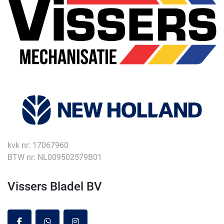
kvk nr: 17067960
BTW nr: NL009502579B01
Vissers Bladel BV