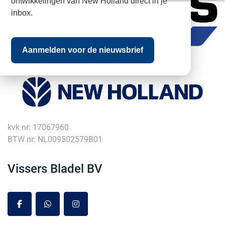
ontwikkelingen van New Holland direct in je
inbox.
Aanmelden voor de nieuwsbrief
kvk nr: 17067960
BTW nr: NL009502579B01
Vissers Bladel BV
facebook
whatsapp
instagram