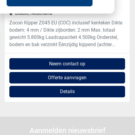
Vraag ons om de prijs
Bladel, Nederland
Zocon Kipper Z045 EU (COC) inclusief kenteken Dikte
bodem: 4 mm / Dikte zijborden: 2 mm Max. totaal
gewicht 5.800kg Laadcapaciteit 4.500kg Onderstel,
bodem en bak verzinkt Éénzijdig kippend (achter...
Neem contact op
Offerte aanvragen
Details
Aanmelden nieuwsbrief