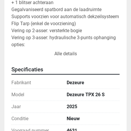
+ 1 blitser achteraan

Gegalvaniseerd spatbord aan de laadruimte

Supports voorzien voor automatisch dekzeilsysteem 
Flip Tarp (enkel de voorziening)

Vering op 2-asser: versterkte bogie

Vering op 3-asser: hydraulische 3-punts ophanging

opties: 

Mechanische vergrendeling op achterdeur / slibslot

Alle details
Hydraulische bediende ALU vouwkappen

Starre as + Gedwongen Stuuras

Specificaties
Hydraulische steunvoet te bedienen met handpomp 
sturing

Fabrikant
Dezeure
600/60R30,5-179D-FL695-BKT

Breedte verlichting achteraan

Model
Dezeure TPX 26 S
COC EU homologatiedocumenten

Jaar
2025
kan op[ nederlands kenteken afgeleverd worden 
Conditie
Nieuw
door ons.
Voorraad nummer
4631