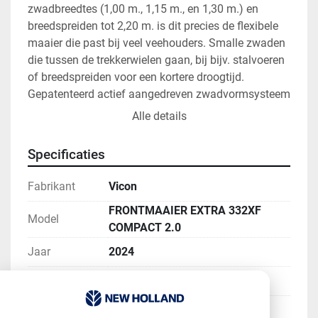
zwadbreedtes (1,00 m., 1,15 m., en 1,30 m.) en 
breedspreiden tot 2,20 m. is dit precies de flexibele 
maaier die past bij veel veehouders. Smalle zwaden 
die tussen de trekkerwielen gaan, bij bijv. stalvoeren 
of breedspreiden voor een kortere droogtijd.

Gepatenteerd actief aangedreven zwadvormsysteem

3 verschillende zwadbreedtes (1,00 m., 1,15 m., en 
Alle details
1,30 m.)

Eenvoudig en vlot instellen van de zwadbreedte

Specificaties
Laag eigen gewicht - laag brandstofverbruik

Eco-aandrijving 750/1000 rpm

Fabrikant
Vicon
Uitstekende bodemvolging.
FRONTMAAIER EXTRA 332XF
Model
COMPACT 2.0
Jaar
2024
Conditie
Nieuw
Voorraad