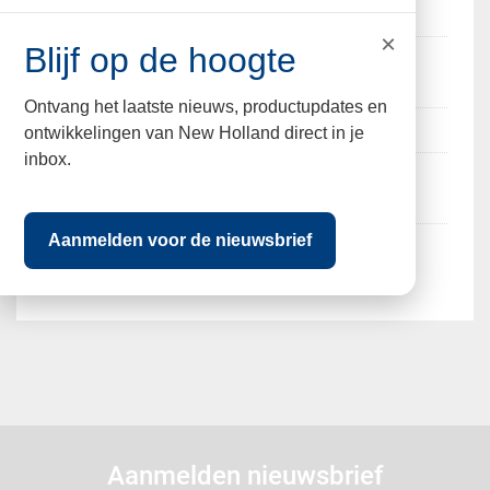
4312
nummer
×
Blijf op de hoogte
Working
320 cm
width
Ontvang het laatste nieuws, productupdates en
Mower type
disc
ontwikkelingen van New Holland direct in je
inbox.
General
very good
condition
Aanmelden voor de nieuwsbrief
Position
Front mower
mower
Aanmelden nieuwsbrief